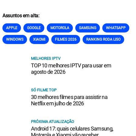
Assuntos em alta:
APPLE
GOOGLE
MOTOROLA
SAMSUNG
WHATSAPP
WINDOWS
XIAOMI
FILMES 2026
RANKING RODA LISO
MELHORES IPTV
TOP 10 melhores IPTV para usar em
agosto de 2026
SÓ FILME TOP
30 melhores filmes para assistir na
Netflix em julho de 2026
PRÓXIMA ATUALIZAÇÃO
Android 17: quais celulares Samsung,
Motorola e Xiaomi vão receber