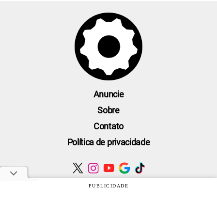
Anuncie
Sobre
Contato
Política de privacidade
PUBLICIDADE
Oficina da Net © 2005 - 2026 - Um site do grupo