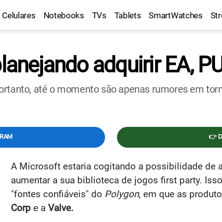
Celulares
Notebooks
TVs
Tablets
SmartWatches
St
planejando adquirir EA, 
portanto, até o momento são apenas rumores em torn
GRAM
👉 
A Microsoft estaria cogitando a possibilidade de a
aumentar a sua biblioteca de jogos first party. I
"fontes confiáveis" do
Polygon
, em que as produt
Corp
e a
Valve.