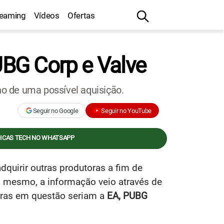
reaming
Vídeos
Ofertas
PUBG Corp e Valve
o de uma possível aquisição.
Seguir no Google
Seguir no YouTube
DICAS TECH NO WHATSAPP
dquirir outras produtoras a fim de
sso mesmo, a informação veio através de
oras em questão seriam a
EA, PUBG