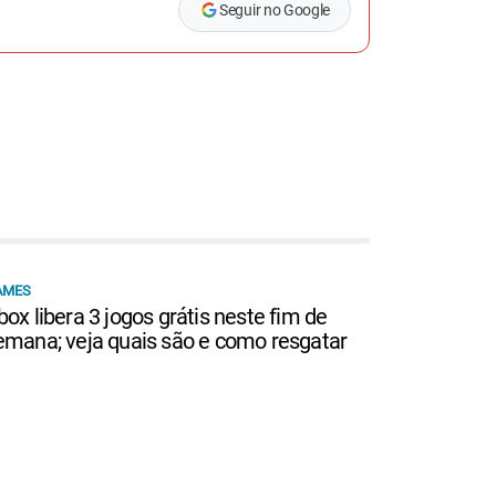
Seguir no Google
AMES
box libera 3 jogos grátis neste fim de
emana; veja quais são e como resgatar