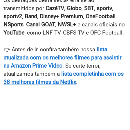
Os destaques desta sexta-feira serão
transmitidos por
CazéTV
,
Globo
,
SBT
,
sportv
,
sportv2
,
Band
,
Disney+ Premium
,
OneFootball
,
NSports
,
Canal GOAT
,
NWSL+
e canais oficiais no
YouTube
, como LNF TV, CBFS TV e OFC Football.
👉 Antes de ir, confira também nossa
lista
atualizada com os melhores filmes para assistir
na Amazon Prime Video
. Se curte terror,
atualizamos também a
lista completinha com os
38 melhores filmes da Netflix
.