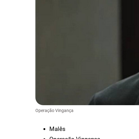
Operação Vingança
Malês