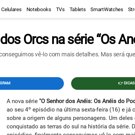
Celulares
Notebooks
TVs
Tablets
SmartWatches
St
 dos Orcs na série “Os An
conseguimos vê-lo com mais detalhes. Mas será que 
EGRAM
👉 DICAS
A nova série
"O Senhor dos Anéis: Os Anéis do Pod
ao seu 4º episódio na última sexta-feira (16) e j
sobre a origem de alguns personagens. Um deles
conquistado as terras do sul na história da série
episódios, finalmente conseguimos vê-lo com mai