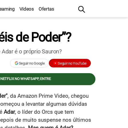
reaming
Vídeos
Ofertas
éis de Poder”?
Adar é o próprio Sauron?
Seguir no Google
Seguir no YouTube
 NETFLIX NO WHATSAPP, ENTRE
er"
, da Amazon Prime Video, chegou
á começou a levantar algumas dúvidas
 é
Adar
, o líder do Orcs que tem
. Depois de muito suspense nos últimos
s detalhes.
Mas quem é Adar?