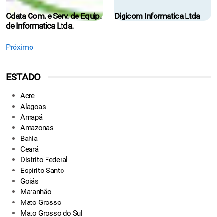
Cdata Com. e Serv. de Equip.
Digicom Informatica Ltda
de Informatica Ltda.
Próximo
ESTADO
Acre
Alagoas
Amapá
Amazonas
Bahia
Ceará
Distrito Federal
Espírito Santo
Goiás
Maranhão
Mato Grosso
Mato Grosso do Sul