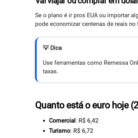
Vai viajar ou comprar em dóla
Se o plano é ir pros EUA ou importar a
pode economizar centenas de reais no 
💡 Dica
Use ferramentas como Remessa Onli
taxas.
Quanto está o euro hoje (
Comercial
: R$ 6,42
Turismo
: R$ 6,72​