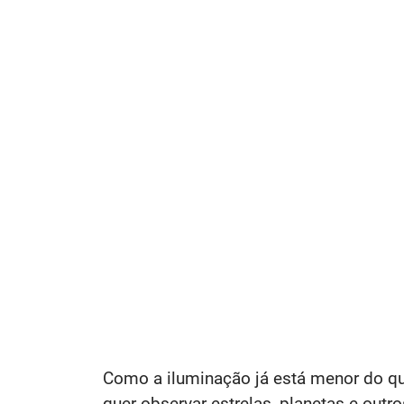
Como a iluminação já está menor do qu
quer observar estrelas, planetas e out