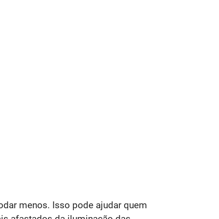
modar menos. Isso pode ajudar quem
ais afastados da iluminação das