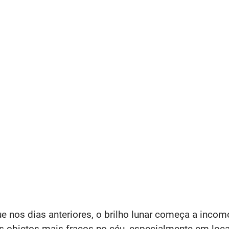
e nos dias anteriores, o brilho lunar começa a inco
ros objetos mais fracos no céu, especialmente em loc