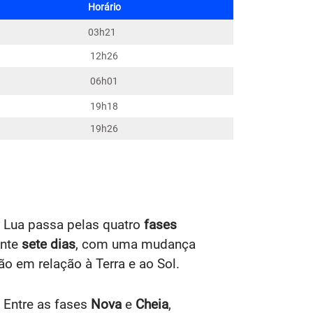
Horário
03h21
12h26
06h01
19h18
19h26
 a Lua passa pelas quatro
fases
ente
sete dias
, com uma mudança
o em relação à Terra e ao Sol.
. Entre as fases
Nova
e
Cheia
,