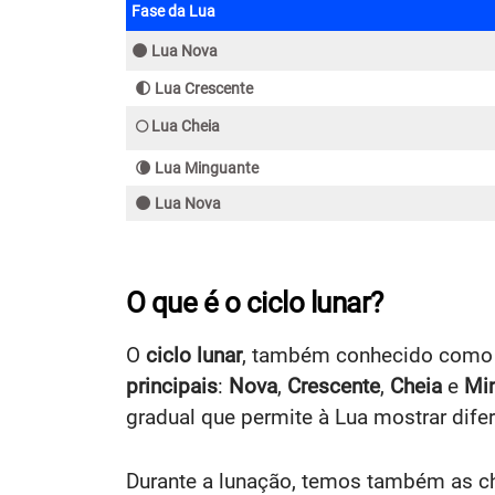
Fase da Lua
🌑 Lua Nova
🌓 Lua Crescente
🌕 Lua Cheia
🌘 Lua Minguante
🌑 Lua Nova
O que é o ciclo lunar?
O
ciclo lunar
, também conhecido com
principais
:
Nova
,
Crescente
,
Cheia
e
Mi
gradual que permite à Lua mostrar dife
Durante a lunação, temos também as