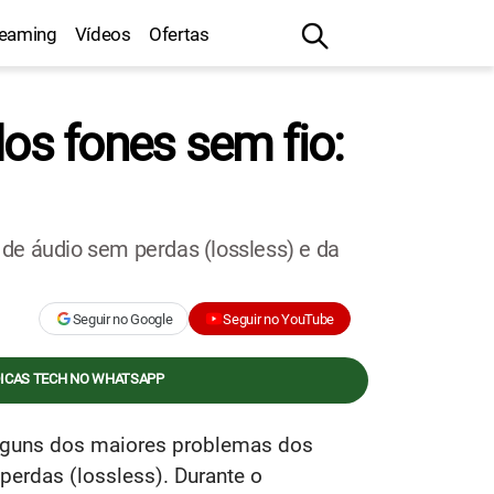
reaming
Vídeos
Ofertas
s fones sem fio:
e áudio sem perdas (lossless) e da
Seguir no Google
Seguir no YouTube
DICAS TECH NO WHATSAPP
lguns dos maiores problemas dos
perdas (lossless). Durante o