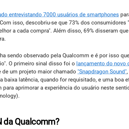
udo entrevistando 7000 usuários de smartphones
par
om isso, descobriu-se que 73% dos consumidores "s
elhor a cada compra". Além disso, 69% disseram que
ra.
ha sendo observado pela Qualcomm e é por isso que 
o". O primeiro sinal disso foi o
lançamento do novo c
rte de um projeto maior chamado
"Snapdragon Sound"
 baixa latência, quando for requisitado, e uma boa ef
para aprimorar a experiência do usuário neste sent
nology).
AN da Qualcomm?