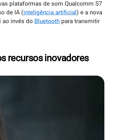
ovas plataformas de som Qualcomm S7
o de IA (
inteligência artificial
) e a nova
i ao invés do
Bluetooth
para transmitir
s recursos inovadores