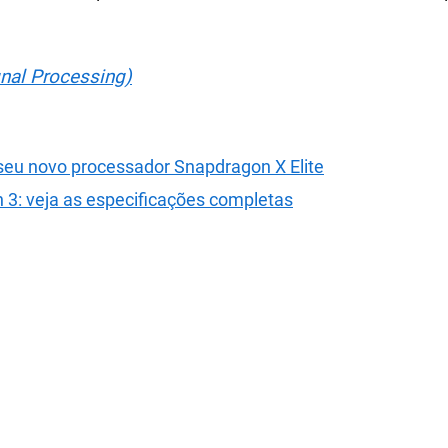
gnal Processing)
seu novo processador Snapdragon X Elite
3: veja as especificações completas