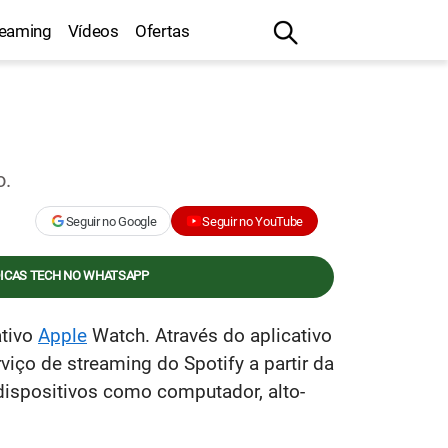
reaming
Vídeos
Ofertas
o.
Seguir no Google
Seguir no YouTube
DICAS TECH NO WHATSAPP
ativo
Apple
Watch. Através do aplicativo
viço de streaming do Spotify a partir da
 dispositivos como computador, alto-