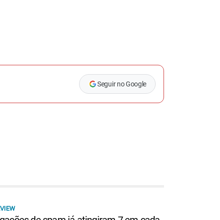
Seguir no Google
VIEW
igações de spam já atingiram 7 em cada