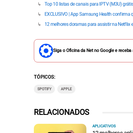
Top 10 listas de canais para IPTV (M3U) gráti
EXCLUSIVO | App Samsung Health confirma q
12 melhores doramas para assistir na Netflix
Siga o Oficina da Net no Google e receba 
TÓPICOS
SPOTIFY
APPLE
RELACIONADOS
APLICATIVOS
12 melhores aplic