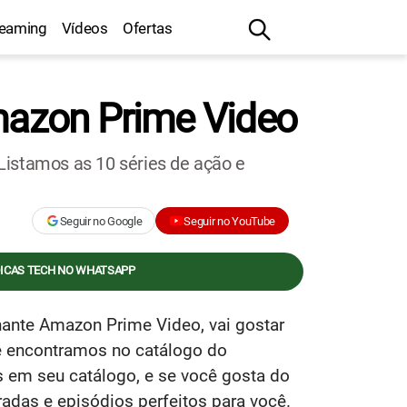
reaming
Vídeos
Ofertas
Amazon Prime Video
Listamos as 10 séries de ação e
Seguir no Google
Seguir no YouTube
DICAS TECH NO WHATSAPP
nante Amazon Prime Video, vai gostar
ue encontramos no catálogo do
 em seu catálogo, e se você gosta do
adas e episódios perfeitos para você.