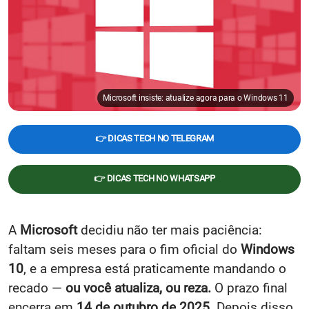
Microsoft insiste: atualize agora para o Windows 11
👉 DICAS TECH NO TELEGRAM
👉 DICAS TECH NO WHATSAPP
A
Microsoft
decidiu não ter mais paciência:
faltam seis meses para o fim oficial do
Windows
10
, e a empresa está praticamente mandando o
recado —
ou você atualiza, ou reza.
O prazo final
encerra em
14 de outubro de 2025
. Depois disso,