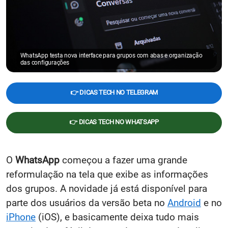
WhatsApp testa nova interface para grupos com abas e organização
das configurações
👉 DICAS TECH NO TELEGRAM
👉 DICAS TECH NO WHATSAPP
O
WhatsApp
começou a fazer uma grande
reformulação na tela que exibe as informações
dos grupos. A novidade já está disponível para
parte dos usuários da versão beta no
Android
e no
iPhone
(iOS), e basicamente deixa tudo mais