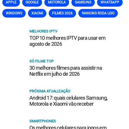
APPLE
GOOGLE
MOTOROLA
SAMSUNG
WHATSAPP
WINDOWS
XIAOMI
FILMES 2026
RANKING RODA LISO
MELHORES IPTV
TOP 10 melhores IPTV para usar em
agosto de 2026
SÓ FILME TOP
30 melhores filmes para assistir na
Netflix em julho de 2026
PRÓXIMA ATUALIZAÇÃO
Android 17: quais celulares Samsung,
Motorola e Xiaomi vão receber
SMARTPHONES
Os melhores celulares para jogos em