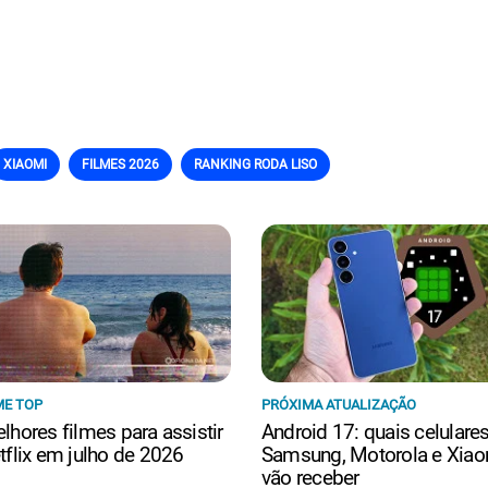
XIAOMI
FILMES 2026
RANKING RODA LISO
ME TOP
PRÓXIMA ATUALIZAÇÃO
lhores filmes para assistir
Android 17: quais celulare
tflix em julho de 2026
Samsung, Motorola e Xiao
vão receber