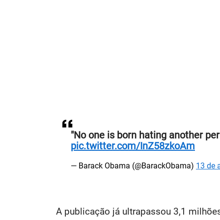
"No one is born hating another pers
pic.twitter.com/InZ58zkoAm
— Barack Obama (@BarackObama)
13 de 
A publicação já ultrapassou 3,1 milhões