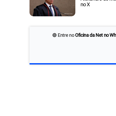
no X
🟢 Entre no
Oficina da Net no W