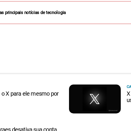
as principais notícias de tecnologia
CA
 o X para ele mesmo por
X
u
raes desativa sua conta