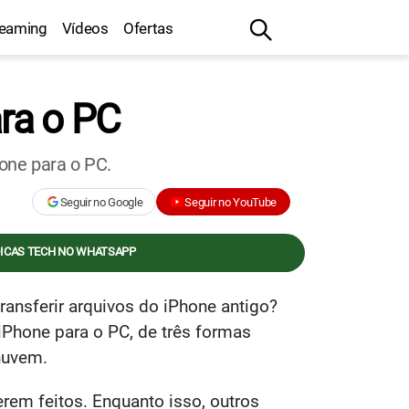
reaming
Vídeos
Ofertas
ara o PC
hone para o PC.
Seguir no Google
Seguir no YouTube
DICAS TECH NO WHATSAPP
ransferir arquivos do iPhone antigo?
iPhone para o PC, de três formas
nuvem.
em feitos. Enquanto isso, outros