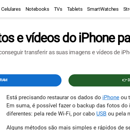
Celulares
Notebooks
TVs
Tablets
SmartWatches
St
tos e vídeos do iPhone p
 conseguir transferir as suas imagens e vídeos de iP
GRAM
👉 
Está precisando restaurar os dados do
iPhone
ou t
Em suma, é possível fazer o backup das fotos do 
diferentes: pela rede Wi-Fi, por cabo
USB
ou pela 
Alguns métodos são mais simples e rápidos de ser