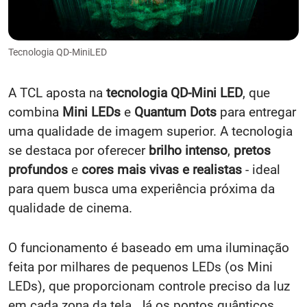
Tecnologia QD-MiniLED
A TCL aposta na
tecnologia QD-Mini LED
, que
combina
Mini LEDs
e
Quantum Dots
para entregar
uma qualidade de imagem superior. A tecnologia
se destaca por oferecer
brilho intenso
,
pretos
profundos
e
cores mais vivas e realistas
- ideal
para quem busca uma experiência próxima da
qualidade de cinema.
O funcionamento é baseado em uma iluminação
feita por milhares de pequenos LEDs (os Mini
LEDs), que proporcionam controle preciso da luz
em cada zona da tela. Já os pontos quânticos