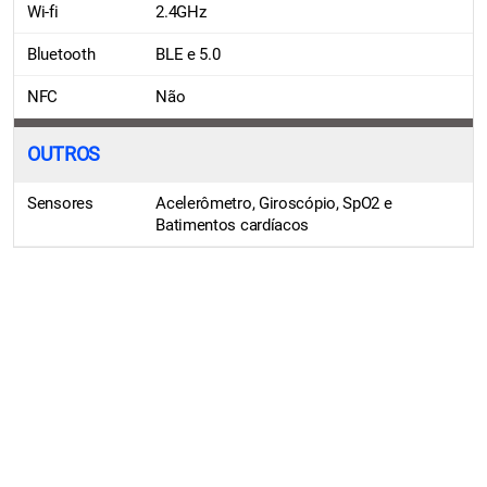
Wi-fi
2.4GHz
Bluetooth
BLE e 5.0
NFC
Não
OUTROS
Sensores
Acelerômetro, Giroscópio, SpO2 e
Batimentos cardíacos