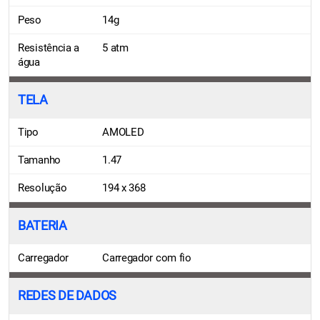
Peso
14g
Resistência a
5 atm
água
TELA
Tipo
AMOLED
Tamanho
1.47
Resolução
194 x 368
BATERIA
Carregador
Carregador com fio
REDES DE DADOS