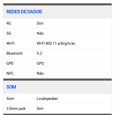
REDES DE DADOS
4G
Sim
5G
Não
Wi-Fi
Wi-Fi 802.11 a/b/g/n/ac
Bluetooth
5.2
GPS
GPS
NFC
Não
SOM
Som
Loudspeaker
3.5mm jack
Sim