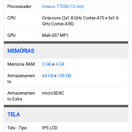
Processador
Unisoc T7250 (12 nm)
CPU
Octa-core (2x1.8 GHz Cortex-A75 e 6x1.6
GHz Cortex-A55)
GPU
Mali-G57 MP1
MEMÓRIAS
Memória RAM
3 GB
e
4 GB
Armazenamen
64 GB
e
128 GB
to
Armazenamen
microSDXC
to Extra
TELA
Tela - Tipo
IPS LCD