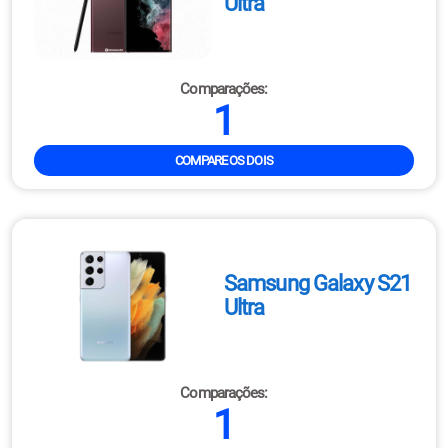
Ultra
Comparações:
1
COMPARE OS DOIS
Samsung Galaxy S21
Ultra
Comparações:
1