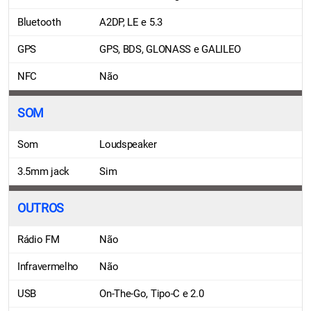
Bluetooth
A2DP, LE e 5.3
GPS
GPS, BDS, GLONASS e GALILEO
NFC
Não
SOM
Som
Loudspeaker
3.5mm jack
Sim
OUTROS
Rádio FM
Não
Infravermelho
Não
USB
On-The-Go, Tipo-C e 2.0