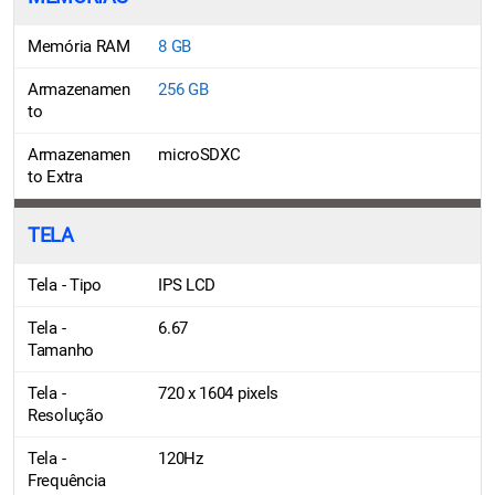
Memória RAM
8 GB
Armazenamen
256 GB
to
Armazenamen
microSDXC
to Extra
TELA
Tela - Tipo
IPS LCD
Tela -
6.67
Tamanho
Tela -
720 x 1604 pixels
Resolução
Tela -
120Hz
Frequência