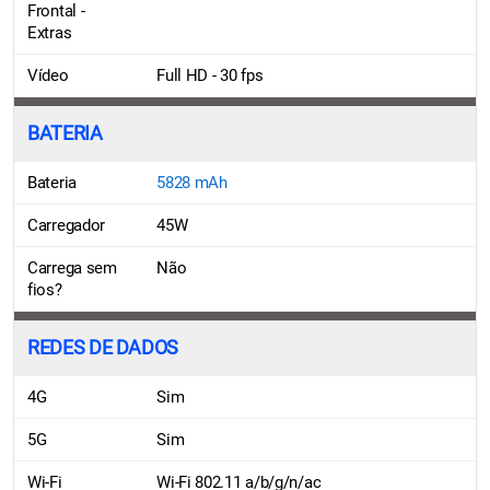
Frontal -
Extras
Vídeo
Full HD - 30 fps
BATERIA
Bateria
5828 mAh
Carregador
45W
Carrega sem
Não
fios?
REDES DE DADOS
4G
Sim
5G
Sim
Wi-Fi
Wi-Fi 802.11 a/b/g/n/ac