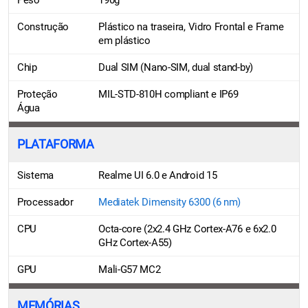
Construção
Plástico na traseira, Vidro Frontal e Frame
em plástico
Chip
Dual SIM (Nano-SIM, dual stand-by)
Proteção
MIL-STD-810H compliant e IP69
Água
PLATAFORMA
Sistema
Realme UI 6.0 e Android 15
Processador
Mediatek Dimensity 6300 (6 nm)
CPU
Octa-core (2x2.4 GHz Cortex-A76 e 6x2.0
GHz Cortex-A55)
GPU
Mali-G57 MC2
MEMÓRIAS