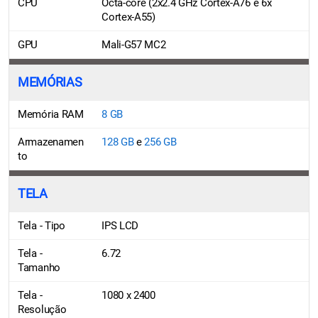
CPU
Octa-core (2x2.4 GHz Cortex-A76 e 6x
Cortex-A55)
GPU
Mali-G57 MC2
MEMÓRIAS
Memória RAM
8 GB
Armazenamen
128 GB
e
256 GB
to
TELA
Tela - Tipo
IPS LCD
Tela -
6.72
Tamanho
Tela -
1080 x 2400
Resolução