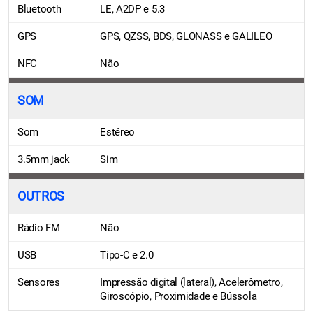
Bluetooth
LE, A2DP e 5.3
GPS
GPS, QZSS, BDS, GLONASS e GALILEO
NFC
Não
SOM
Som
Estéreo
3.5mm jack
Sim
OUTROS
Rádio FM
Não
USB
Tipo-C e 2.0
Sensores
Impressão digital (lateral), Acelerômetro,
Giroscópio, Proximidade e Bússola