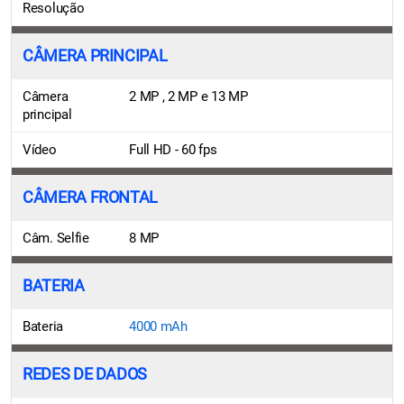
Resolução
CÂMERA PRINCIPAL
Câmera
2 MP , 2 MP e 13 MP
principal
Vídeo
Full HD - 60 fps
CÂMERA FRONTAL
Câm. Selfie
8 MP
BATERIA
Bateria
4000 mAh
REDES DE DADOS