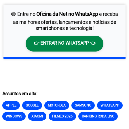
🟢 Entre no
Oficina da Net no WhatsApp
e receba
as melhores ofertas, lançamentos e notícias de
smartphones e tecnologia!
👉 ENTRAR NO WHATSAPP 👈
Assuntos em alta:
APPLE
GOOGLE
MOTOROLA
SAMSUNG
WHATSAPP
WINDOWS
XIAOMI
FILMES 2026
RANKING RODA LISO