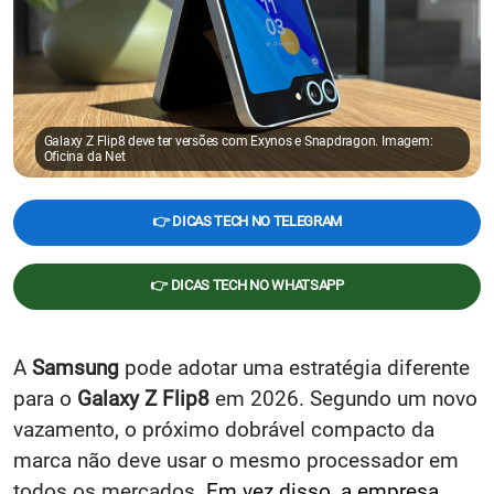
Galaxy Z Flip8 deve ter versões com Exynos e Snapdragon. Imagem:
Oficina da Net
👉 DICAS TECH NO TELEGRAM
👉 DICAS TECH NO WHATSAPP
A
Samsung
pode adotar uma estratégia diferente
para o
Galaxy Z Flip8
em 2026. Segundo um novo
vazamento, o próximo dobrável compacto da
marca não deve usar o mesmo processador em
todos os mercados.
Em vez disso, a empresa