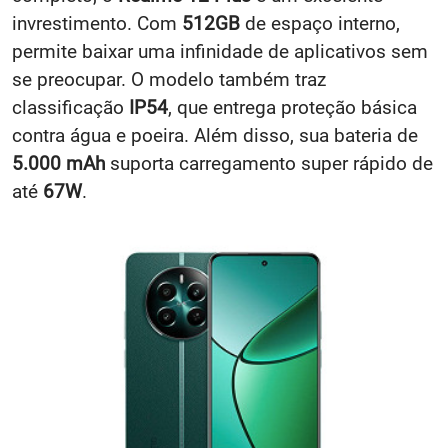
Se você é daqueles que quer um celular bonito e
completo, o
Realme 12 Plus
é um excelente
invrestimento. Com
512GB
de espaço interno,
permite baixar uma infinidade de aplicativos sem
se preocupar. O modelo também traz
classificação
IP54
, que entrega proteção básica
contra água e poeira. Além disso, sua bateria de
5.000 mAh
suporta carregamento super rápido de
até
67W
.