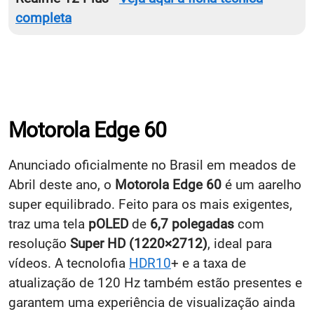
Realme 12 Plus -
Veja aqui a ficha técnica
completa
Motorola Edge 60
Anunciado oficialmente no Brasil em meados de
Abril deste ano, o
Motorola Edge 60
é um aarelho
super equilibrado.
Feito para os mais exigentes,
traz uma tela
pOLED
de
6,7 polegadas
com
resolução
Super HD (1220×2712)
, ideal para
vídeos. A tecnolofia
HDR10
+ e a taxa de
atualização de
120 Hz também estão presentes e