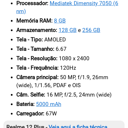
Sistema:
Realme UI 5.0 e Android 14
Processador:
Mediatek Dimensity 7050 (6
nm)
Memória RAM:
8 GB
Armazenamento:
128 GB
e
256 GB
Tela - Tipo:
AMOLED
Tela - Tamanho:
6.67
Tela - Resolução:
1080 x 2400
Tela - Frequência:
120Hz
Câmera principal:
50 MP, f/1.9, 26mm
(wide), 1/1.56, PDAF e OIS
Câm. Selfie:
16 MP, f/2.5, 24mm (wide)
Bateria:
5000 mAh
Carregador:
67W