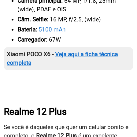
Tela - Frequência:
120Hz
Câmera principal:
64 MP, f/1.8, 25mm
(wide), PDAF e OIS
Câm. Selfie:
16 MP, f/2.5, (wide)
Bateria:
5100 mAh
Carregador:
67W
Xiaomi POCO X6 -
Veja aqui a ficha técnica
completa
Realme 12 Plus