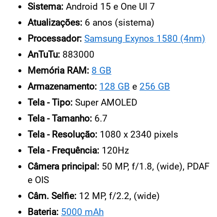
Sistema:
Android 15 e One UI 7
Atualizações:
6 anos (sistema)
Processador:
Samsung Exynos 1580 (4nm)
AnTuTu:
883000
Memória RAM:
8 GB
Armazenamento:
128 GB
e
256 GB
Tela - Tipo:
Super AMOLED
Tela - Tamanho:
6.7
Tela - Resolução:
1080 x 2340 pixels
Tela - Frequência:
120Hz
Câmera principal:
50 MP, f/1.8, (wide), PDAF
e OIS
Câm. Selfie:
12 MP, f/2.2, (wide)
Bateria:
5000 mAh