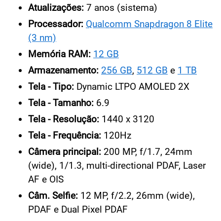
Atualizações:
7 anos (sistema)
Processador:
Qualcomm Snapdragon 8 Elite
(3 nm)
Memória RAM:
12 GB
Armazenamento:
256 GB
,
512 GB
e
1 TB
Tela - Tipo:
Dynamic LTPO AMOLED 2X
Tela - Tamanho:
6.9
Tela - Resolução:
1440 x 3120
Tela - Frequência:
120Hz
Câmera principal:
200 MP, f/1.7, 24mm
(wide), 1/1.3, multi-directional PDAF, Laser
AF e OIS
Câm. Selfie:
12 MP, f/2.2, 26mm (wide),
PDAF e Dual Pixel PDAF