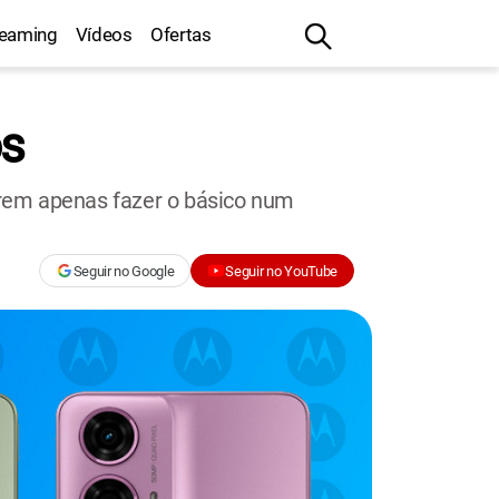
reaming
Vídeos
Ofertas
os
erem apenas fazer o básico num
Seguir no Google
Seguir no YouTube