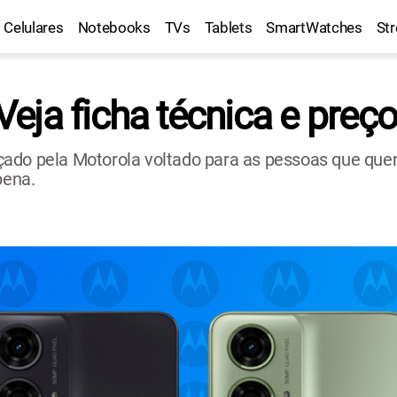
Celulares
Notebooks
TVs
Tablets
SmartWatches
St
eja ficha técnica e preç
çado pela Motorola voltado para as pessoas que qu
pena.