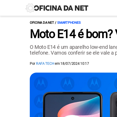
OFICINA DA NET
SMARTPHONES
Moto E14 é bom? V
O Moto E14 é um aparelho low-end lan
telefone. Vamos conferir se ele vale a 
Por
RAFA TECH
em
18/07/2024 10:17