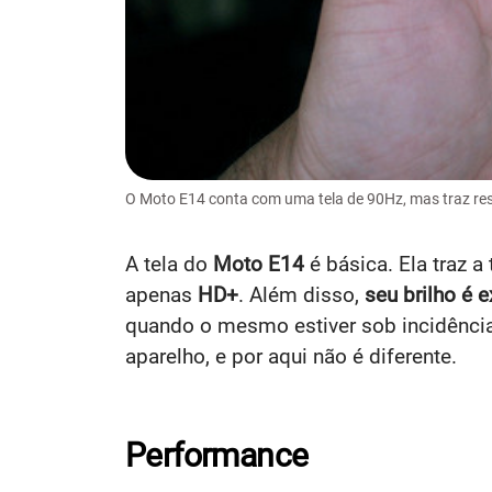
O Moto E14 conta com uma tela de 90Hz, mas traz res
A tela do
Moto E14
é básica. Ela traz a
apenas
HD+
. Além disso,
seu brilho é 
quando o mesmo estiver sob incidência 
aparelho, e por aqui não é diferente.
Performance