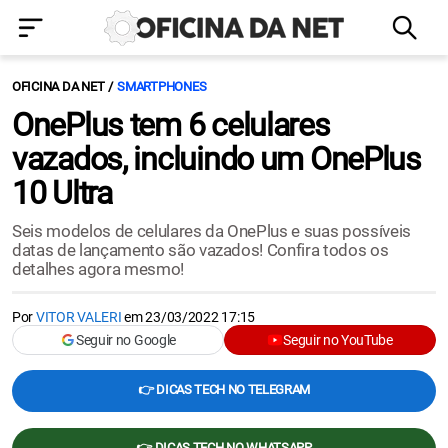
OFICINA DA NET
SMARTPHONES
OnePlus tem 6 celulares
vazados, incluindo um OnePlus
10 Ultra
Seis modelos de celulares da OnePlus e suas possíveis
datas de lançamento são vazados! Confira todos os
detalhes agora mesmo!
Por
VITOR VALERI
em
23/03/2022 17:15
Seguir no Google
Seguir no YouTube
👉 DICAS TECH NO TELEGRAM
👉 DICAS TECH NO WHATSAPP