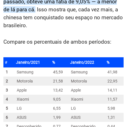
passado, obteve uma fatia de 9,05% — a menor
de lá para cá.
Isso mostra que, cada vez mais, a
chinesa tem conquistado seu espaço no mercado
brasileiro.
Compare os percentuais de ambos períodos:
#
Janeiro/2021
%
Janeiro/2022
%
1
Samsung
45,59
Samsung
41,98
2
Motorola
21,58
Motorola
22,95
3
Apple
13,42
Apple
14,11
4
Xiaomi
9,05
Xiaomi
11,57
5
LG
6,55
LG
5,98
6
ASUS
1,99
ASUS
1,31
7
Desconhecido
0,77
Desconhecido
0,44