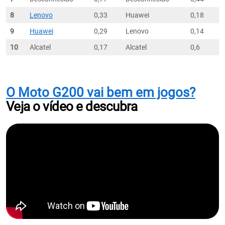
8
Lenovo
0,33
Huawei
0,18
9
Huawei
0,29
Lenovo
0,14
10
Alcatel
0,17
Alcatel
0,6
O Moto G200 vai bem em jogos?
Veja o vídeo e descubra