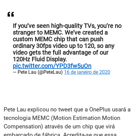
If you’ve seen high-quality TVs, you’re no
stranger to MEMC. We’ve created a
custom MEMC chip that can push
ordinary 30fps video up to 120, so any
video gets the full advantage of our
120Hz Fluid Display.
pic.twitter.com/YPD3fw5uOn
— Pete Lau (@PeteLau)
16 de janeiro de 2020
Pete Lau explicou no tweet que a OnePlus usará a
tecnologia MEMC (Motion Estimation Motion
Compensation) através de um chip que virá
embarcado de fábrica. Acredita-se que essa