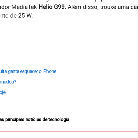
sador MediaTek
Helio G99
. Além disso, trouxe uma c
to de 25 W.
ita gente esquecer o iPhone
e mudou?
oje
as principais notícias de tecnologia