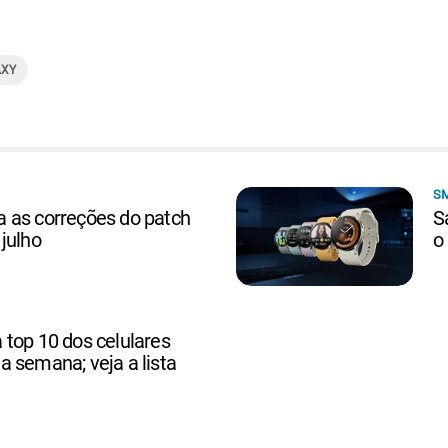
AXY
S
 as correções do patch
S
julho
o
top 10 dos celulares
 semana; veja a lista