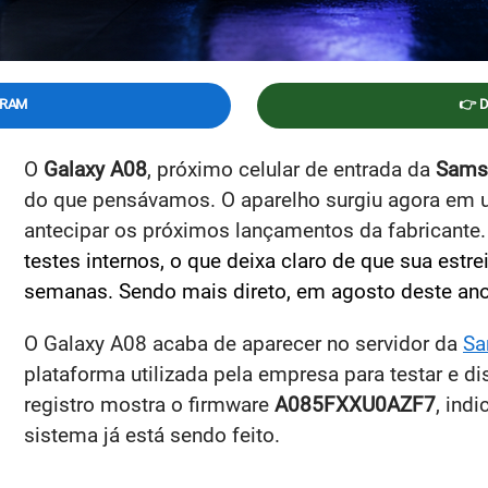
GRAM
👉 
O
Galaxy A08
, próximo celular de entrada da
Sams
do que pensávamos. O aparelho surgiu agora em 
antecipar os próximos lançamentos da fabricante
testes internos, o que deixa claro de que sua estr
semanas. Sendo mais direto, em agosto deste ano
O Galaxy A08 acaba de aparecer no servidor da
Sa
plataforma utilizada pela empresa para testar e di
registro mostra o firmware
A085FXXU0AZF7
, ind
sistema já está sendo feito.