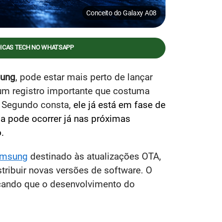
Conceito do Galaxy A08
DICAS TECH NO WHATSAPP
ung
, pode estar mais perto de lançar
um registro importante que costuma
. Segundo consta,
ele já está em fase de
eia pode ocorrer já nas próximas
.
msung
destinado às atualizações OTA,
stribuir novas versões de software. O
icando que o desenvolvimento do