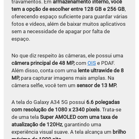
travamentos. Em
armazenamento interno, você
tem a opção de escolher entre 128 GB e 256 GB
,
oferecendo espaço suficiente para guardar várias
fotos e vídeos, além de baixar muitos aplicativos
sem a necessidade de apagar por falta de
espaço.
No que diz respeito às câmeras, ele possui uma
câmera principal de 48 MP,
com
OIS
e PDAF.
Além disso, conta com uma
lente ultrawide de 8
MP,
para capturar imagens mais amplas. Na
câmera selfie, você tem um
sensor de 13 MP.
A tela do Galaxy A34 5G possui
6.6 polegadas
com resolução de 1080 x 2340 pixels
. Trata-se
de uma tela
Super AMOLED com uma taxa de
atualização de 120Hz
, garantindo uma
experiência visual suave. A tela alcança um
brilho