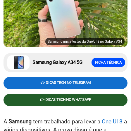
Samsung inicia testes da One UI 8 no Galaxy A34
Samsung Galaxy A34 5G
FICHA TÉCNICA
👉 DICAS TECH NO TELEGRAM
👉 DICAS TECH NO WHATSAPP
A
Samsung
tem trabalhado para levar a
One UI 8
a
vários dispositivos. A prova disso é que a