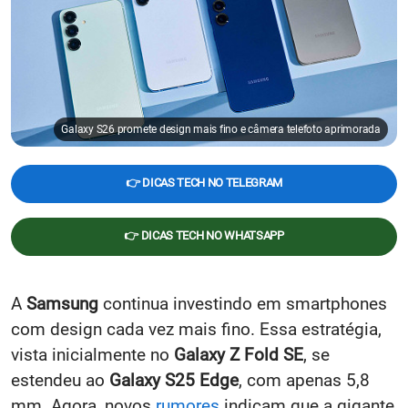
Galaxy S26 promete design mais fino e câmera telefoto aprimorada
👉 DICAS TECH NO TELEGRAM
👉 DICAS TECH NO WHATSAPP
A
Samsung
continua investindo em smartphones
com design cada vez mais fino. Essa estratégia,
vista inicialmente no
Galaxy Z Fold SE
, se
estendeu ao
Galaxy S25 Edge
, com apenas 5,8
mm. Agora, novos
rumores
indicam que a gigante