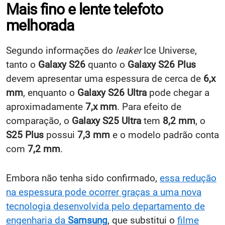
Mais fino e lente telefoto
melhorada
Segundo informações do
leaker
Ice Universe,
tanto o
Galaxy S26
quanto o
Galaxy S26 Plus
devem apresentar uma espessura de cerca de
6,x
mm
, enquanto o
Galaxy S26 Ultra
pode chegar a
aproximadamente
7,x mm
. Para efeito de
comparação, o
Galaxy S25 Ultra
tem
8,2 mm
, o
S25 Plus
possui
7,3 mm
e o modelo padrão conta
com
7,2 mm
.
Embora não tenha sido confirmado,
essa redução
na espessura pode ocorrer graças a uma nova
tecnologia desenvolvida pelo departamento de
engenharia da
Samsung
, que substitui o
filme