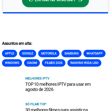
Assuntos em alta:
APPLE
GOOGLE
MOTOROLA
SAMSUNG
WHATSAPP
WINDOWS
XIAOMI
FILMES 2026
RANKING RODA LISO
MELHORES IPTV
TOP 10 melhores IPTV para usar em
agosto de 2026
SÓ FILME TOP
30 melhores filmes para assistir na