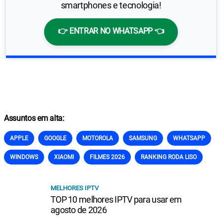
smartphones e tecnologia!
👉 ENTRAR NO WHATSAPP 👈
Assuntos em alta:
APPLE
GOOGLE
MOTOROLA
SAMSUNG
WHATSAPP
WINDOWS
XIAOMI
FILMES 2026
RANKING RODA LISO
MELHORES IPTV
TOP 10 melhores IPTV para usar em
agosto de 2026