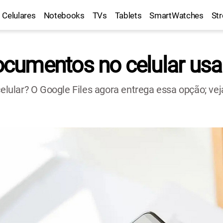
Celulares
Notebooks
TVs
Tablets
SmartWatches
St
umentos no celular usan
ular? O Google Files agora entrega essa opção; vej