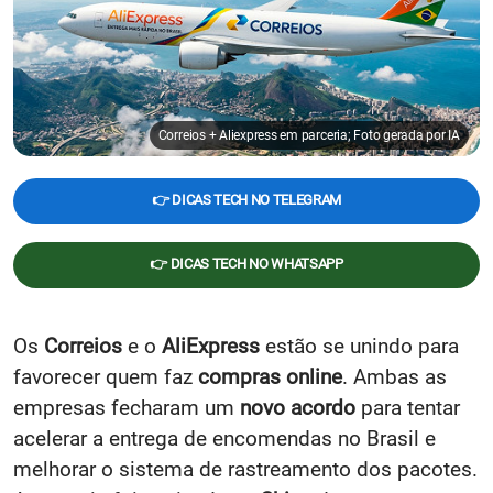
Correios + Aliexpress em parceria; Foto gerada por IA
👉 DICAS TECH NO TELEGRAM
👉 DICAS TECH NO WHATSAPP
Os
Correios
e o
AliExpress
estão se unindo para
favorecer quem faz
compras online
. Ambas as
empresas fecharam um
novo acordo
para tentar
acelerar a entrega de encomendas no Brasil e
melhorar o sistema de rastreamento dos pacotes.