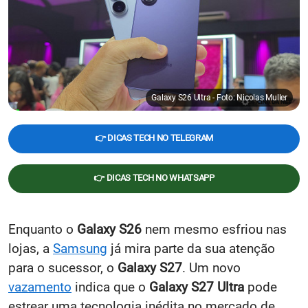
Galaxy S26 Ultra - Foto: Nicolas Muller
👉 DICAS TECH NO TELEGRAM
👉 DICAS TECH NO WHATSAPP
Enquanto o
Galaxy S26
nem mesmo esfriou nas
lojas, a
Samsung
já mira parte da sua atenção
para o sucessor, o
Galaxy S27
. Um novo
vazamento
indica que o
Galaxy S27 Ultra
pode
estrear uma tecnologia inédita no mercado de