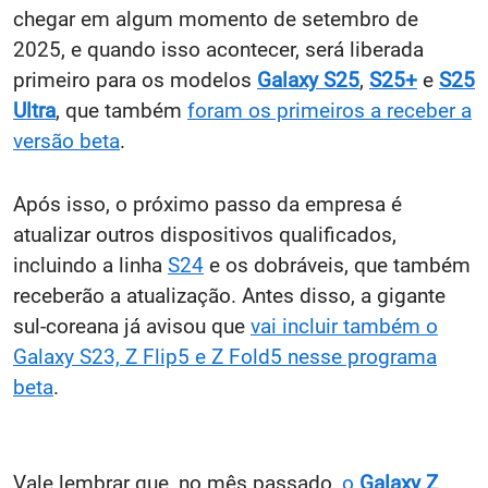
chegar em algum momento de setembro de
2025, e quando isso acontecer, será liberada
primeiro para os modelos
Galaxy S25
,
S25+
e
S25
Ultra
, que também
foram os primeiros a receber a
versão beta
.
Após isso, o próximo passo da empresa é
atualizar outros dispositivos qualificados,
incluindo a linha
S24
e os dobráveis, que também
receberão a atualização. Antes disso, a gigante
sul-coreana já avisou que
vai incluir também o
Galaxy S23, Z Flip5 e Z Fold5 nesse programa
beta
.
Vale lembrar que, no mês passado,
o
Galaxy Z