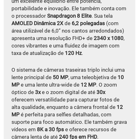
um excelente equilíbrio entre potência,
portabilidade e inovação. Ele também conta com
o processador
Snapdragon 8 Elite
. Sua tela
AMOLED Dinâmica 2X
de
6,2 polegadas
(com
área utilizável de 6,0” nos cantos arredondados)
apresenta uma resolução FHD+ de
2340 x 1080
,
cores vibrantes e uma fluidez de imagem com
taxa de atualização de
120 Hz
.
O sistema de câmeras traseiras triplo inclui uma
lente principal de
50 MP
, uma teleobjetiva de
10
MP
e uma lente ultra-wide de
12 MP
. O zoom
óptico de
3x
e o zoom digital de até
30x
oferecem versatilidade para capturar fotos de
alta qualidade, enquanto a câmera frontal de
12
MP
é perfeita para selfies detalhadas, com
suporte para foco automático. Ele também grava
vídeos em
8K a 30 fps
e oferece recursos de
câmera lenta de até
240 fps em FHD
.