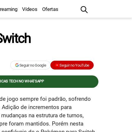
treaming
Vídeos
Ofertas
Switch
Seguir no Google
Seguir no YouTube
DICAS TECH NO WHATSAPP
e jogo sempre foi padrão, sofrendo
. Adição de incrementos para
mudanças na estrutura de turnos,
mpre foram mantidos. Porém nesta
 confiáveis de o Pokémon para Switch,