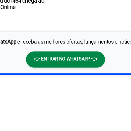
old do N64 chega ao
 Online
hatsApp
e receba as melhores ofertas, lançamentos e notíc
👉 ENTRAR NO WHATSAPP 👈