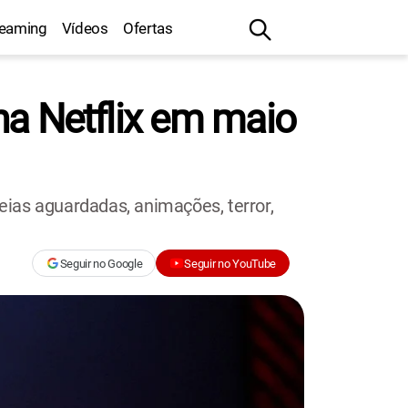
reaming
Vídeos
Ofertas
 na Netflix em maio
reias aguardadas, animações, terror,
Seguir no Google
Seguir no YouTube