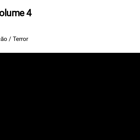
Volume 4
ão / Terror