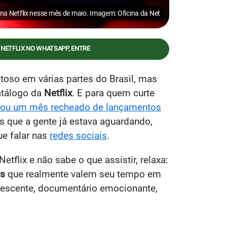
r na Netflix nesse mês de maio. Imagem: Oficina da Net
 NETFLIX NO WHATSAPP, ENTRE
toso em várias partes do Brasil, mas
atálogo da
Netflix
. E para quem curte
arou um mês recheado de lançamentos
 que a gente já estava aguardando,
e falar nas
redes sociais
.
etflix e não sabe o que assistir, relaxa:
es
que realmente valem seu tempo em
olescente, documentário emocionante,