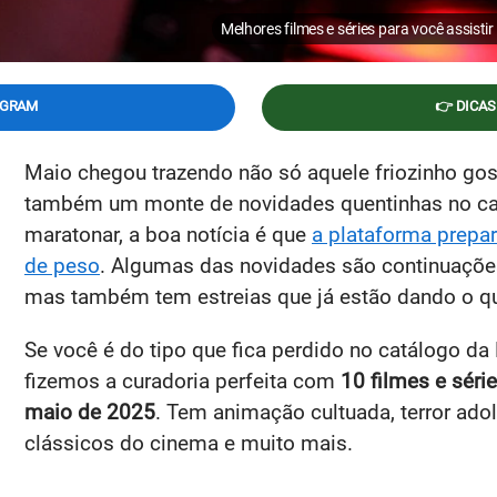
Melhores filmes e séries para você assisti
EGRAM
👉 DICAS
Maio chegou trazendo não só aquele friozinho gos
também um monte de novidades quentinhas no c
maratonar, a boa notícia é que
a plataforma prep
de peso
. Algumas das novidades são continuações
mas também tem estreias que já estão dando o qu
Se você é do tipo que fica perdido no catálogo da N
fizemos a curadoria perfeita com
10 filmes e séri
maio de 2025
. Tem animação cultuada, terror ad
clássicos do cinema e muito mais.