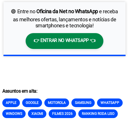
🟢 Entre no
Oficina da Net no WhatsApp
e receba
as melhores ofertas, lançamentos e notícias de
smartphones e tecnologia!
👉 ENTRAR NO WHATSAPP 👈
Assuntos em alta:
APPLE
GOOGLE
MOTOROLA
SAMSUNG
WHATSAPP
WINDOWS
XIAOMI
FILMES 2026
RANKING RODA LISO