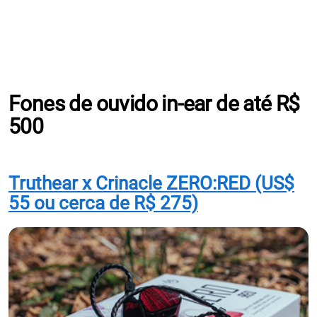
Fones de ouvido in-ear de até R$
500
Truthear x Crinacle ZERO:RED (US$
55 ou cerca de R$ 275)