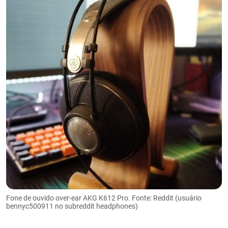
Fone de ouvido over-ear AKG K612 Pro. Fonte: Reddit (usuário
bennyc500911 no subreddit headphones)