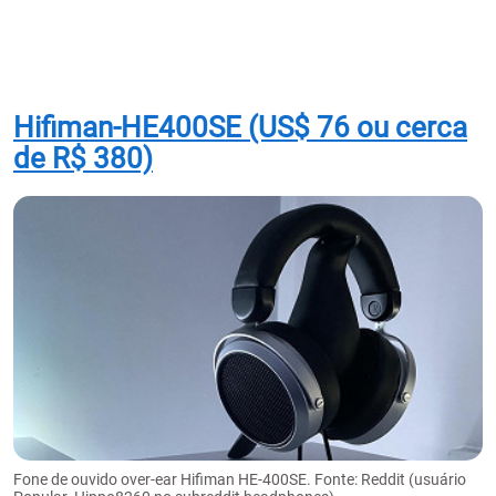
Hifiman-HE400SE (US$ 76 ou cerca
de R$ 380)
Fone de ouvido over-ear Hifiman HE-400SE. Fonte: Reddit (usuário