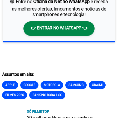
🟢 Entre no
Oficina da Net no WhatsApp
e receba
as melhores ofertas, lançamentos e notícias de
smartphones e tecnologia!
👉 ENTRAR NO WHATSAPP 👈
Assuntos em alta:
APPLE
GOOGLE
MOTOROLA
SAMSUNG
XIAOMI
FILMES 2026
RANKING RODA LISO
SÓ FILME TOP
30 melhores filmes para assistir na