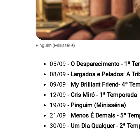
Pinguim (Minissérie)
05/09 -
O Desparecimento - 1ª T
08/09 -
Largados e Pelados: A Tr
09/09 -
My Brilliant Friend- 4ª T
12/09 -
Cris Miró - 1ª Temporada
19/09 -
Pinguim (Minissérie)
21/09 -
Menos É Demais - 5ª Tem
30/09 -
Um Dia Qualquer - 2ª Tem