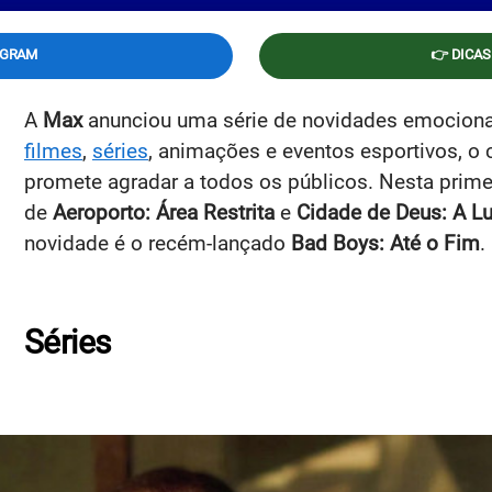
EGRAM
👉 DICAS
A
Max
anunciou uma série de novidades emociona
filmes
,
séries
, animações e eventos esportivos, o
promete agradar a todos os públicos. Nesta prim
de
Aeroporto: Área Restrita
e
Cidade de Deus: A L
novidade é o recém-lançado
Bad Boys: Até o Fim
.
Séries