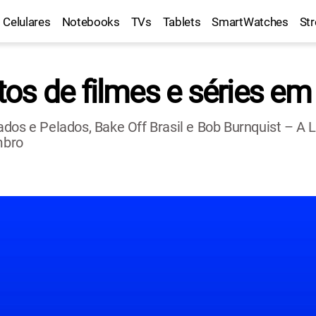
Celulares
Notebooks
TVs
Tablets
SmartWatches
St
os de filmes e séries e
ados e Pelados, Bake Off Brasil e Bob Burnquist – A
mbro