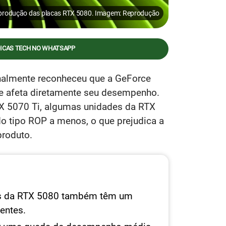
 produção das placas RTX 5080. Imagem: Reprodução
DICAS TECH NO WHATSAPP
nalmente reconheceu que a GeForce
e afeta diretamente seu desempenho.
X 5070 Ti, algumas unidades da RTX
 tipo ROP a menos, o que prejudica a
produto.
s da RTX 5080 também têm um
entes.