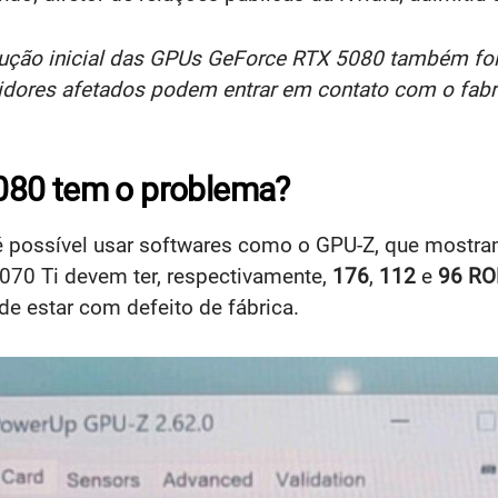
dução inicial das GPUs GeForce RTX 5080 também f
ores afetados podem entrar em contato com o fabrica
080 tem o problema?
a, é possível usar softwares como o GPU-Z, que mostr
070 Ti devem ter, respectivamente,
176
,
112
e
96 RO
e estar com defeito de fábrica.