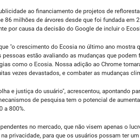
blicidade ao financiamento de projetos de reflores
de 86 milhões de árvores desde que foi fundada em 
nte por causa da decisão do Google de incluir o Ec
 que "o crescimento do Ecosia no último ano mostra q
 as pessoas estão avaliando as mudanças que podem f
gias como o Ecosia. Nossa adição ao Chrome tornará a
itas vezes devastados, e combater as mudanças climá
ha e justiça do usuário", acrescentou, apontando pa
ecanismos de pesquisa tem o potencial de aumentar
0 a 800%.
ependentes no mercado, que não visem apenas o lucr
a privacidade, para que os usuários possam ter um 