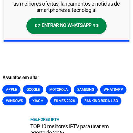
as melhores ofertas, lançamentos e notícias de
smartphones e tecnologia!
👉 ENTRAR NO WHATSAPP 👈
Assuntos em alta:
APPLE
GOOGLE
MOTOROLA
SAMSUNG
WHATSAPP
WINDOWS
XIAOMI
FILMES 2026
RANKING RODA LISO
MELHORES IPTV
TOP 10 melhores IPTV para usar em
agosto de 2026