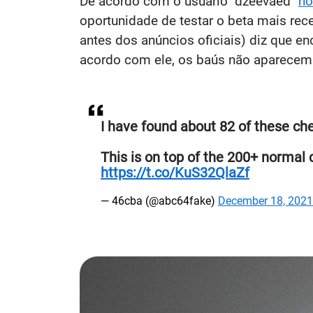
De acordo com o usuário "dzeevaed"
no
oportunidade de testar o beta mais rec
antes dos anúncios oficiais) diz que 
acordo com ele, os baús não aparecem 
I have found about 82 of these che
This is on top of the 200+ normal
https://t.co/KuS32QlaZf
— 46cba (@abc64fake)
December 18, 2021