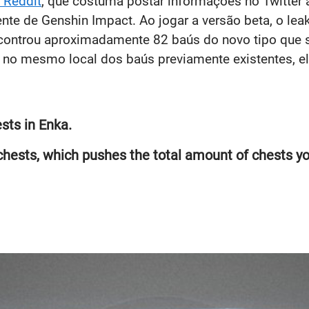
 Reddit
, que costuma postar informações no Twitter a
ente de Genshin Impact. Ao jogar a versão beta, o le
encontrou aproximadamente 82 baús do novo tipo que 
no mesmo local dos baús previamente existentes, e
sts in Enka.
 chests, which pushes the total amount of chests y