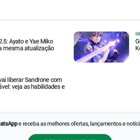
GE
.5: Ayato e Yae Miko
G
a mesma atualização
K
vai liberar Sandrone com
el: veja as habilidades e
hatsApp
e receba as melhores ofertas, lançamentos e notíc