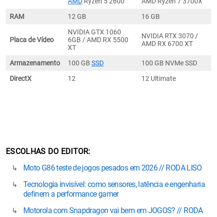
AMD
Ryzen 5 2600
AMD Ryzen 7 3700X
RAM
12 GB
16 GB
NVIDIA GTX 1060
NVIDIA RTX 3070 /
Placa de Vídeo
6GB / AMD RX 5500
AMD RX 6700 XT
XT
Armazenamento
100 GB
SSD
100 GB NVMe SSD
DirectX
12
12 Ultimate
ESCOLHAS DO EDITOR
Moto G86 teste de jogos pesados em 2026 // RODA LISO
Tecnologia invisível: como sensores, latência e engenharia
definem a performance gamer
Motorola com Snapdragon vai bem em JOGOS? // RODA