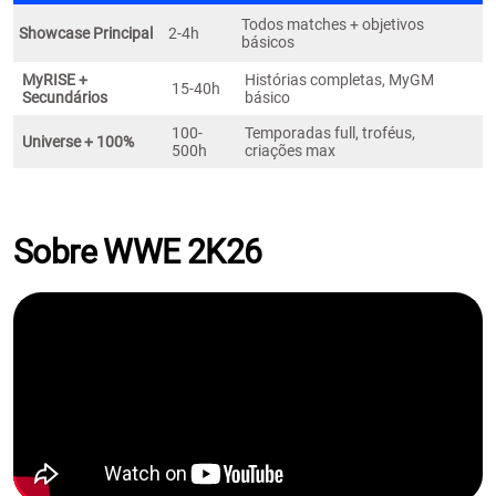
Todos matches + objetivos
Showcase Principal
2-4h
básicos
MyRISE +
Histórias completas, MyGM
15-40h
Secundários
básico ​
100-
Temporadas full, troféus,
Universe + 100%
500h
criações max
Sobre WWE 2K26